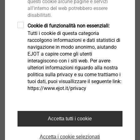
questi cookie alcune pagine e servizi
all'interno del web potrebbero essere
JT4-S-2-4,8
disabilitati.
Viti autoforanti
Cookie di funzionalità non essenziali:
Seleziona prodotto
Tutti i cookie di questa categoria
raccolgono informazioni e dati statistici di
navigazione in modo anonimo, aiutando
EJOT a capire come gli utenti
interagiscono con i siti web. Per avere
ulteriori informazioni riguardo alla nostra
JT4-STS-3-4,8
politica sulla privacy e su come trattiamo i
tuoi dati, puoi visuallizzare il seguente link:
Viti autoforanti
https://www.ejot.it/privacy
Seleziona prodotto
Accetta tutti i cookie
JA3-S-6,5
Accetta i cookie selezionati