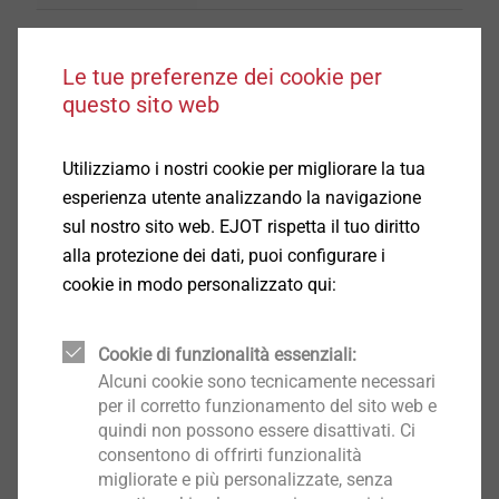
Le tue preferenze dei cookie per
questo sito web
JT4-FR-4-4,8
Viti autoforanti
Utilizziamo i nostri cookie per migliorare la tua
Seleziona prodotto
esperienza utente analizzando la navigazione
sul nostro sito web. EJOT rispetta il tuo diritto
alla protezione dei dati, puoi configurare i
cookie in modo personalizzato qui:
JT4-FR-4-5,5
Viti autoforanti
Cookie di funzionalità essenziali:
Alcuni cookie sono tecnicamente necessari
Seleziona prodotto
per il corretto funzionamento del sito web e
quindi non possono essere disattivati. Ci
consentono di offrirti funzionalità
migliorate e più personalizzate, senza