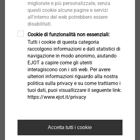
migliorate e più personalizzate, senza
questi cookie alcune pagine e servizi
all'interno del web potrebbero essere
disabilitati.
Cookie di funzionalità non essenziali:
Tutti i cookie di questa categoria
raccolgono informazioni e dati statistici di
Vite autoforante FD42 3,9x16
navigazione in modo anonimo, aiutando
EJOT a capire come gli utenti
7260822607
interagiscono con i siti web. Per avere
ulteriori informazioni riguardo alla nostra
Vite autoforante FD42 3,9x19
politica sulla privacy e su come trattiamo i
tuoi dati, puoi visuallizzare il seguente link:
7260823607
https://www.ejot.it/privacy
Vite autoforante FD42 3,9x22
7260824607
Accetta tutti i cookie
Vite autoforante FD42 3,9x25