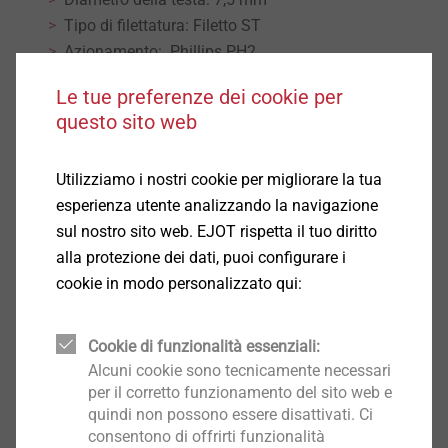
Tipo di filettatura: Filetto ST
Azionamento: Phillips PH2
Avvitamento: 1500 - 2000 giri/min
Le tue preferenze dei cookie per
questo sito web
Download
Utilizziamo i nostri cookie per migliorare la tua
Product data sheet.pdf
155 KB
esperienza utente analizzando la navigazione
sul nostro sito web. EJOT rispetta il tuo diritto
alla protezione dei dati, puoi configurare i
Nota: Il trattamento EJOSEAL offre una maggior
cookie in modo personalizzato qui:
resistenza alla corrosione
Cookie di funzionalità essenziali:
Filtro
Alcuni cookie sono tecnicamente necessari
per il corretto funzionamento del sito web e
quindi non possono essere disattivati. Ci
consentono di offrirti funzionalità