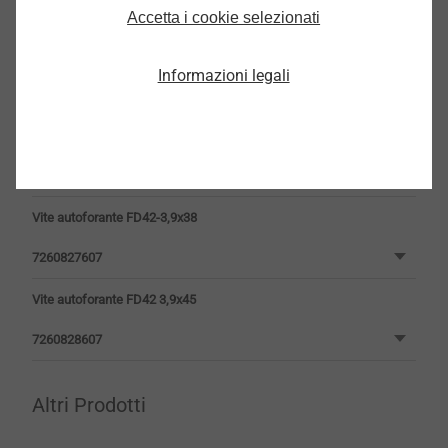
7260825607
Accetta i cookie selezionati
Vite autoforante FD42-3,9x30
Informazioni legali
7282823607
Vite autoforante FD42 3,9x32
7260826607
Vite autoforante FD42-3,9x38
7260827607
Vite autoforante FD42 3,9x45
7260828607
Altri Prodotti