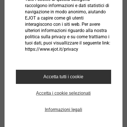
®
raccolgono informazioni e dati statistici di
Il nuovo programma di simulazione EJOT
DELTA
navigazione in modo anonimo, aiutando
CALC, basato sugli esiti di migliaia di test di fissaggio
EJOT a capire come gli utenti
effettuati su applicazioni reali, rappresenta per i
interagiscono con i siti web. Per avere
progettisti un valido supporto per una stima
ulteriori informazioni riguardo alla nostra
qualitativa dei fissaggi diretti nei materiali in lega
politica sulla privacy e su come trattiamo i
leggera. Con questo programma si possono calcolare i
tuoi dati, puoi visuallizzare il seguente link:
®
https://www.ejot.it/privacy
parametri di avvitatura della vite DELTA PT
a
seconda della tipologia dei materiali e del
dimensionamento del preforo. In questo modo lo
sviluppo snello del fissaggio porta ad un notevole
Accetta tutti i cookie
risparmio già in fase di progettazione.
Accetta i cookie selezionati
Innovativa geometria del filetto
Informazioni legali