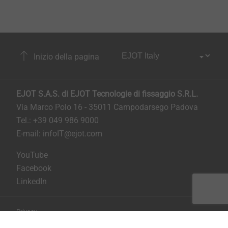
Inizio della pagina
EJOT S.A.S. di EJOT Tecnologie di fissaggio S.R.L.
Via Marco Polo 16 - 35011 Campodarsego Padova
Tel.: +39 049 986 9000
E-mail:
infoIT@ejot.com
YouTube
Facebook
LinkedIn
Privacy
Condizioni generali di contratto