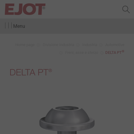
Menu
Home page
Divisione Industria
Industria
Automotive
®
Freni, asse e sterzo
DELTA PT
DELTA PT
®