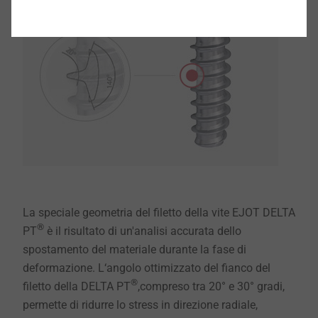
La speciale geometria del filetto della vite EJOT DELTA
®
PT
è il risultato di un'analisi accurata dello
spostamento del materiale durante la fase di
deformazione. L‘angolo ottimizzato del fianco del
®
filetto della DELTA PT
,compreso tra 20° e 30° gradi,
permette di ridurre lo stress in direzione radiale,