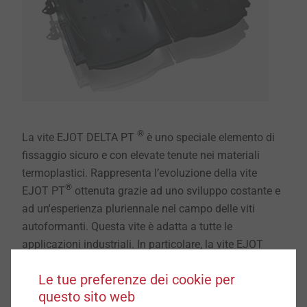
®
La vite EJOT DELTA PT
è uno speciale elemento di
fissaggio sicuro e con elevate tenute nei materiali
termoplastici. Rappresenta l’evoluzione della vite
®
EJOT PT
ottenuta grazie ad uno sviluppo costante e
ad un'esperienza pluriennale nel campo delle viti
autoformanti. Questa vite è adatta a tutte le
applicazioni industriali. In particolare, la vite EJOT
®
DELTA PT
si è imposta come elemento di fissaggio
Le tue preferenze dei cookie per
affidabile e di lunga durata nell'industria
questo sito web
automobilistica, dove le componenti utilizzate devono