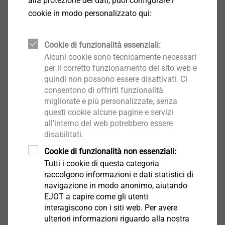
alla protezione dei dati, puoi configurare i
cookie in modo personalizzato qui:
Seleziona prodotto
Cookie di funzionalità essenziali:
Alcuni cookie sono tecnicamente necessari
per il corretto funzionamento del sito web e
quindi non possono essere disattivati. Ci
®
consentono di offrirti funzionalità
ALtracs
Plus
migliorate e più personalizzate, senza
questi cookie alcune pagine e servizi
Seleziona prodotto
all'interno del web potrebbero essere
disabilitati.
Cookie di funzionalità non essenziali:
Tutti i cookie di questa categoria
raccolgono informazioni e dati statistici di
navigazione in modo anonimo, aiutando
®
CELL PT
EJOT a capire come gli utenti
interagiscono con i siti web. Per avere
Seleziona prodotto
ulteriori informazioni riguardo alla nostra