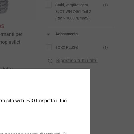
Stahl, vergütet gem.
(1)
EJOT WN 7461 Teil 2
(Rm > 1000 N/mm2)
DS
ormanti per
Azionamento
moplastici
TORX PLUS®
(1)
Ripristina tutti i filtri
odotto
ro sito web. EJOT rispetta il tuo