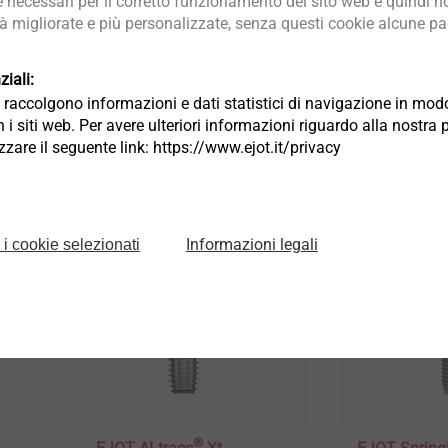
necessari per il corretto funzionamento del sito web e quindi no
tà migliorate e più personalizzate, senza questi cookie alcune pag
EJOT Strutture e Coperchi
Housing / Al
er
Sviluppo e produzione di
Attuattori
iali:
a
Cover funzionali in plastica
Sviluppo e p
ia raccolgono informazioni e dati statistici di navigazione in m
con contatti integrati
Cover funzion
 i siti web. Per avere ulteriori informazioni riguardo alla nostra 
con contatti 
lizzare il seguente link: https://www.ejot.it/privacy
Seleziona prodotto
Seleziona pr
Informazioni legali
 i cookie selezionati
®