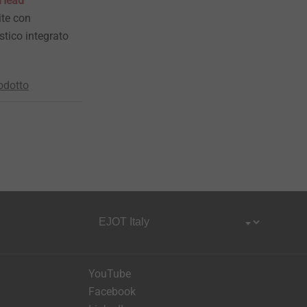
gHead
ite con
stico integrato
odotto
YouTube
Facebook