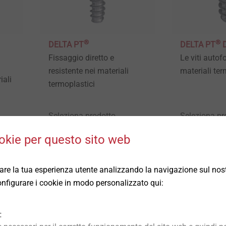
®
®
DELTA PT
DELTA PT
Fissaggio diretto e
Le viti autof
resistente nei materiali
materiali ter
iali
termoplastici
Seleziona prodotto
Seleziona pr
okie per questo sito web
rare la tua esperienza utente analizzando la navigazione sul nost
 configurare i cookie in modo personalizzato qui:
: