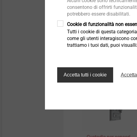
Alcuni cookie sono tecnicamente 
consentono di offrirti funzionali
Dettagli tecnici e trattamenti
Dettagli tecnici e trattamenti
®
superficiali
superficiali
ALtracs
Plus
potrebbero essere disabilitati.
La vite autoformante p
Cookie di funzionalità non essenz
materiali in lega legger
Componenti strutturali in
Componenti strutturali in
Tutti i cookie di questa categor
plastica
plastica
come gli utenti interagiscono con
trattiamo i tuoi dati, puoi visual
Seleziona prodotto
Accetta tutti i cookie
Accetta