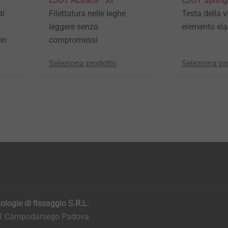
EJOT ALtracs
Xt
EJOT Sprin
di
Filettatura nelle leghe
Testa della v
leggere senza
elemento ela
on
compromessi
Seleziona prodotto
Seleziona pr
logie di fissaggio S.R.L.
011 Campodarsego Padova