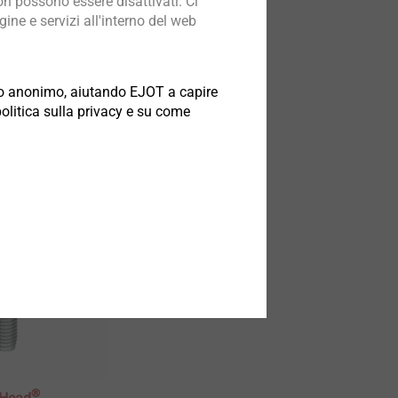
n possono essere disattivati. Ci
ine e servizi all'interno del web
loggiamento /
roduzione di
odo anonimo, aiutando EJOT a capire
ali in plastica
politica sulla privacy e su come
integrati
odotto
®