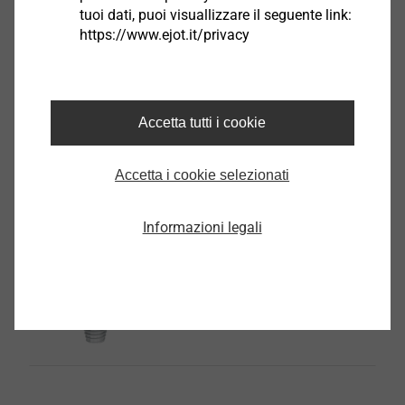
tuoi dati, puoi visuallizzare il seguente link:
https://www.ejot.it/privacy
®
EJOT ALtracs
Xt
Accetta tutti i cookie
Seleziona prodotto
Accetta i cookie selezionati
Informazioni legali
®
EJOT SpringHead
Seleziona prodotto