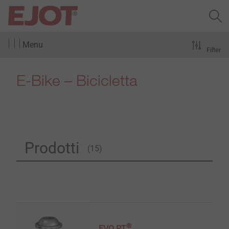
Menu
Filter
E-Bike – Bicicletta
Prodotti
(15)
®
EVO PT