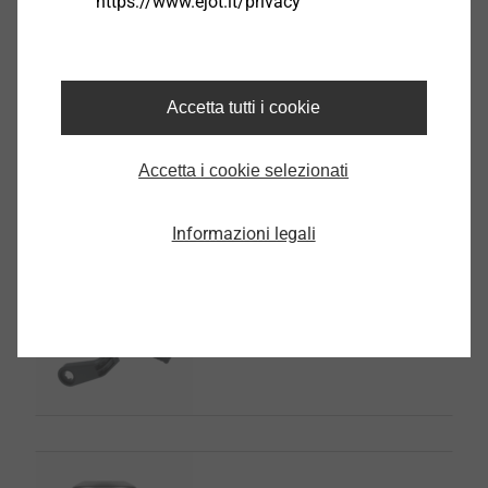
https://www.ejot.it/privacy
®
EJOT
FLEX Shaft /
Alberino flessibile
Accetta tutti i cookie
Seleziona prodotto
Accetta i cookie selezionati
Informazioni legali
EJOT Componenti strutturali
Seleziona prodotto